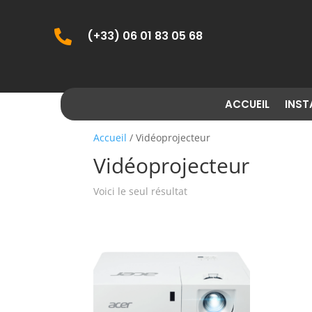

(+33) 06 01 83 05 68
ACCUEIL
INST
Accueil
/ Vidéoprojecteur
Vidéoprojecteur
Voici le seul résultat