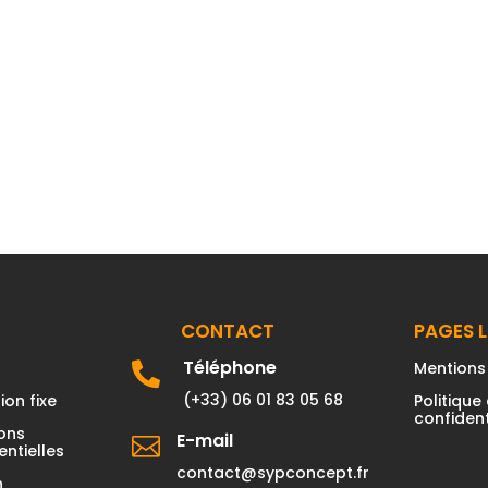
CONTACT
PAGES 
Téléphone
Mentions

(+33) 06 01 83 05 68
ion fixe
Politique
confident
ions
E-mail

ntielles
contact@sypconcept.fr
n