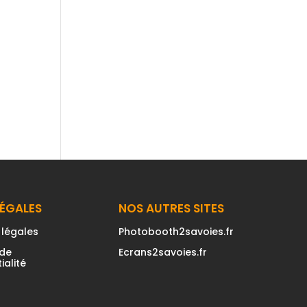
LÉGALES
NOS AUTRES SITES
 légales
Photobooth2savoies.fr
 de
Ecrans2savoies.fr
ialité