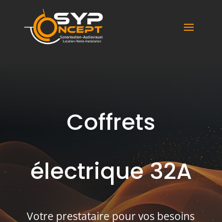
Syp Concept
Coffrets
électrique 32A
Votre prestataire pour vos besoins