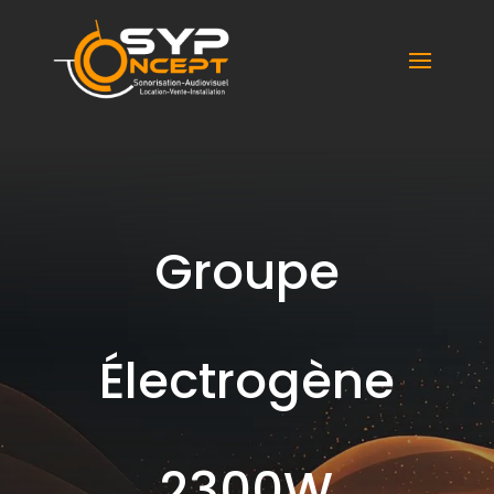
Syp Concept
Groupe
Électrogène
2300W