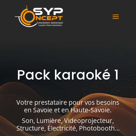
Syp Concept
Pack karaoké 1
Votre prestataire pour vos besoins
en Savoie et en Haute-Savoie.
Son, Lumière, Videoprojecteur,
Structure, Électricité, Photobooth…