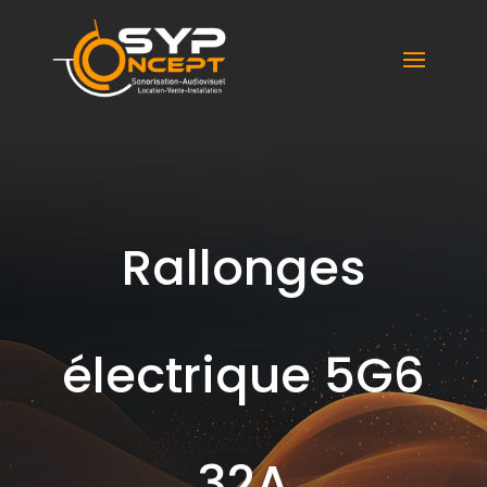
Syp Concept
Rallonges
électrique 5G6
32A