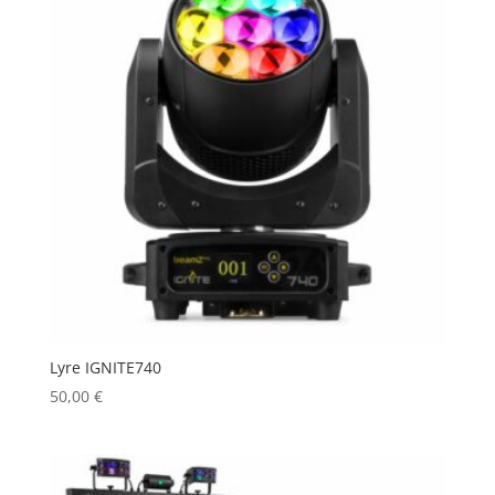
Lyre IGNITE740
50,00
€